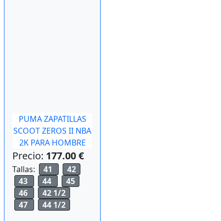
PUMA ZAPATILLAS
SCOOT ZEROS II NBA
2K PARA HOMBRE
Precio:
177.00 €
Tallas:
41
42
43
44
45
46
42 1/2
47
44 1/2