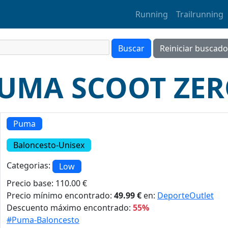
Running
Trailrunning
PUMA SCOOT ZER
Puma
Baloncesto-Unisex
Categorias:
Low
Precio base: 110.00 €
Precio mínimo encontrado:
49.99 €
en:
DeporteOutlet
Descuento máximo encontrado:
55%
#Puma-Baloncesto