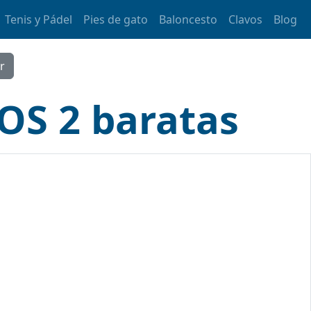
Tenis y Pádel
Pies de gato
Baloncesto
Clavos
Blog
OS 2 baratas