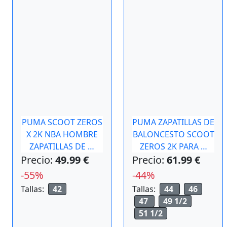
PUMA SCOOT ZEROS
PUMA ZAPATILLAS DE
X 2K NBA HOMBRE
BALONCESTO SCOOT
ZAPATILLAS DE …
ZEROS 2K PARA …
Precio:
49.99 €
Precio:
61.99 €
-55%
-44%
Tallas:
42
Tallas:
44
46
47
49 1/2
51 1/2