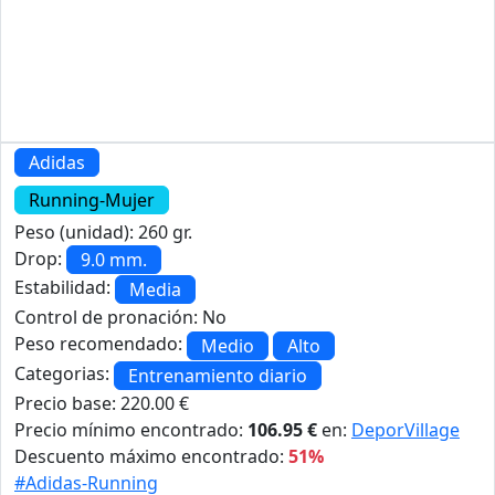
Adidas
Running-Mujer
Peso (unidad): 260 gr.
Drop:
9.0 mm.
Estabilidad:
Media
Control de pronación: No
Peso recomendado:
Medio
Alto
Categorias:
Entrenamiento diario
Precio base: 220.00 €
Precio mínimo encontrado:
106.95 €
en:
DeporVillage
Descuento máximo encontrado:
51%
#Adidas-Running