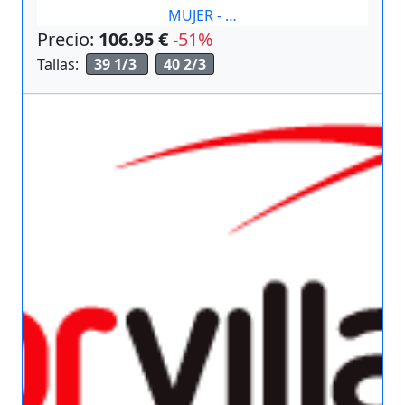
MUJER - …
Precio:
106.95 €
-51%
Tallas:
39 1/3
40 2/3