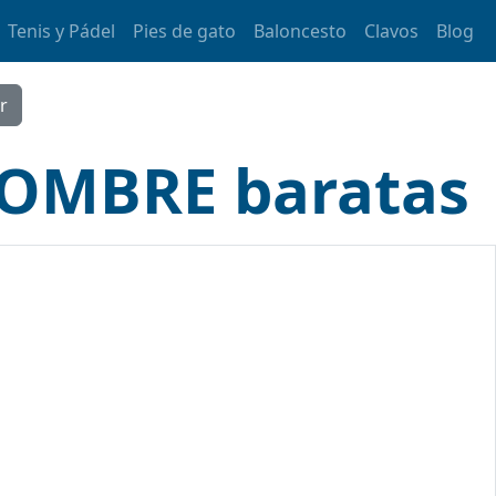
Tenis y Pádel
Pies de gato
Baloncesto
Clavos
Blog
HOMBRE baratas