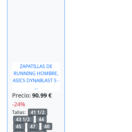
ZAPATILLAS DE
RUNNING HOMBRE,
ASICS DYNABLAST 5 -
…
Precio:
90.99 €
-24%
Tallas:
41 1/2
43 1/2
44
45
47
40