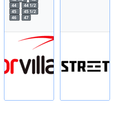
44
44 1/2
45
45 1/2
46
47