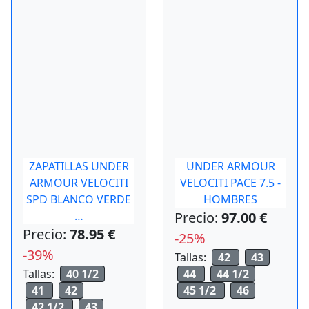
ZAPATILLAS UNDER
UNDER ARMOUR
ARMOUR VELOCITI
VELOCITI PACE 7.5 -
SPD BLANCO VERDE
HOMBRES
…
Precio:
97.00 €
Precio:
78.95 €
-25%
-39%
Tallas:
42
43
Tallas:
40 1/2
44
44 1/2
41
42
45 1/2
46
42 1/2
43