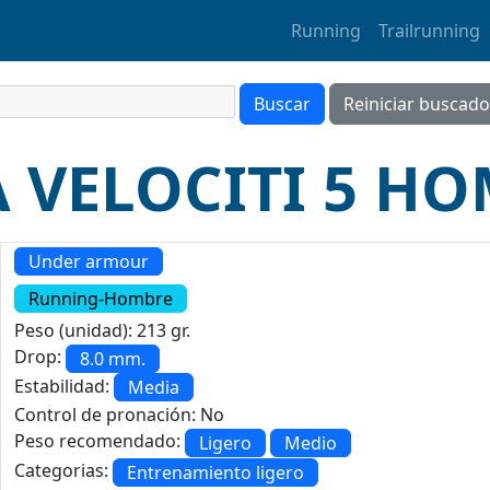
Running
Trailrunning
A VELOCITI 5 H
Under armour
Running-Hombre
Peso (unidad): 213 gr.
Drop:
8.0 mm.
Estabilidad:
Media
Control de pronación: No
Peso recomendado:
Ligero
Medio
Categorias:
Entrenamiento ligero