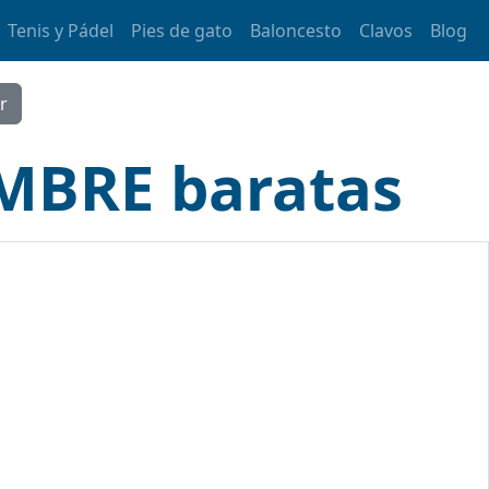
Tenis y Pádel
Pies de gato
Baloncesto
Clavos
Blog
OMBRE baratas