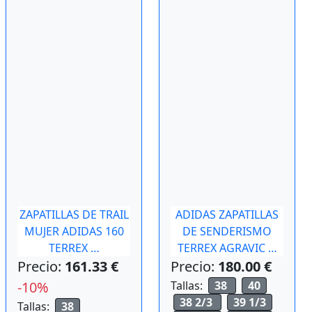
ZAPATILLAS DE TRAIL
ADIDAS ZAPATILLAS
MUJER ADIDAS 160
DE SENDERISMO
TERREX …
TERREX AGRAVIC …
Precio:
161.33 €
Precio:
180.00 €
-10%
Tallas:
38
40
38 2/3
39 1/3
Tallas:
38