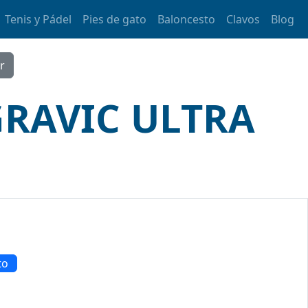
Tenis y Pádel
Pies de gato
Baloncesto
Clavos
Blog
GRAVIC ULTRA
to