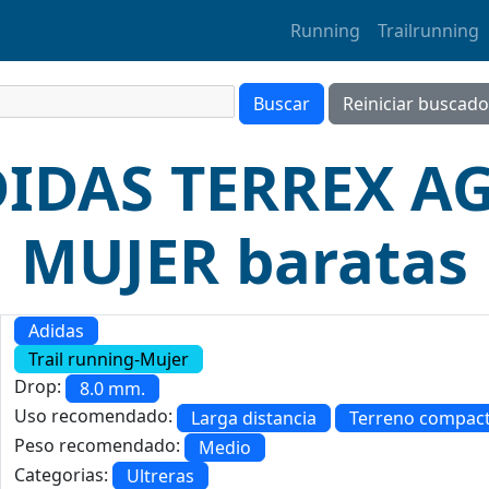
Running
Trailrunning
ADIDAS TERREX A
MUJER baratas
Adidas
Trail running-Mujer
Drop:
8.0 mm.
Uso recomendado:
Larga distancia
Terreno compac
Peso recomendado:
Medio
Categorias:
Ultreras